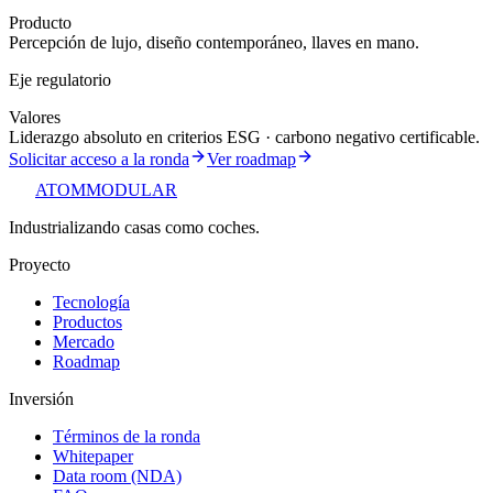
Producto
Percepción de lujo, diseño contemporáneo, llaves en mano.
Eje regulatorio
Valores
Liderazgo absoluto en criterios ESG · carbono negativo certificable.
Solicitar acceso a la ronda
Ver roadmap
ATOM
MODULAR
Industrializando casas como coches.
Proyecto
Tecnología
Productos
Mercado
Roadmap
Inversión
Términos de la ronda
Whitepaper
Data room (NDA)