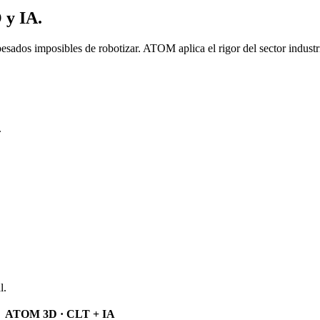
 y IA.
sados imposibles de robotizar. ATOM aplica el rigor del sector industri
.
l.
ATOM 3D · CLT + IA