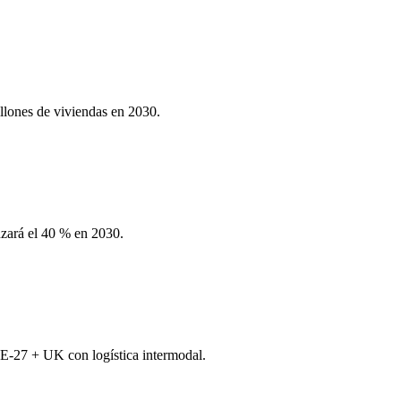
llones de viviendas en 2030.
nzará el 40 % en 2030.
UE-27 + UK con logística intermodal.