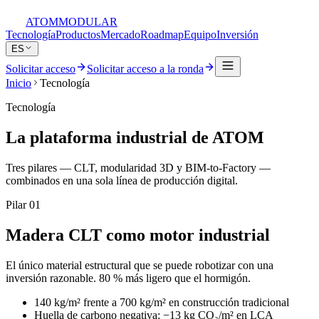
ATOM
MODULAR
Tecnología
Productos
Mercado
Roadmap
Equipo
Inversión
ES
Solicitar acceso
Solicitar acceso a la ronda
Inicio
Tecnología
Tecnología
La plataforma industrial de ATOM
Tres pilares — CLT, modularidad 3D y BIM-to-Factory —
combinados en una sola línea de producción digital.
Pilar 01
Madera CLT como motor industrial
El único material estructural que se puede robotizar con una
inversión razonable. 80 % más ligero que el hormigón.
140 kg/m² frente a 700 kg/m² en construcción tradicional
Huella de carbono negativa: −13 kg CO₂/m² en LCA