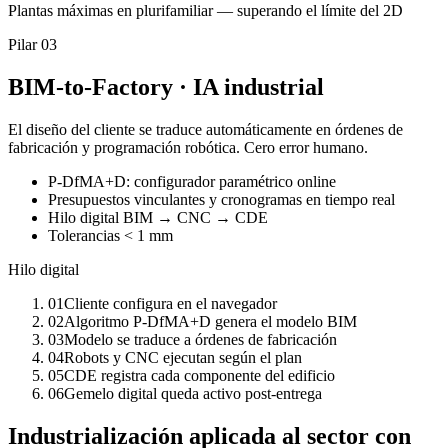
Plantas máximas en plurifamiliar — superando el límite del 2D
Pilar 03
BIM-to-Factory · IA industrial
El diseño del cliente se traduce automáticamente en órdenes de
fabricación y programación robótica. Cero error humano.
P-DfMA+D: configurador paramétrico online
Presupuestos vinculantes y cronogramas en tiempo real
Hilo digital BIM → CNC → CDE
Tolerancias < 1 mm
Hilo digital
01
Cliente configura en el navegador
02
Algoritmo P-DfMA+D genera el modelo BIM
03
Modelo se traduce a órdenes de fabricación
04
Robots y CNC ejecutan según el plan
05
CDE registra cada componente del edificio
06
Gemelo digital queda activo post-entrega
Industrialización aplicada al sector con