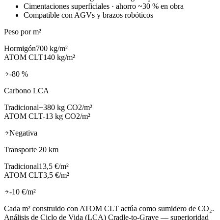
Cimentaciones superficiales · ahorro ~30 % en obra
Compatible con AGVs y brazos robóticos
Peso por m²
Hormigón
700 kg/m²
ATOM CLT
140 kg/m²
-80 %
Carbono LCA
Tradicional
+380 kg CO2/m²
ATOM CLT
-13 kg CO2/m²
Negativa
Transporte 20 km
Tradicional
13,5 €/m²
ATOM CLT
3,5 €/m²
-10 €/m²
Cada m² construido con ATOM CLT actúa como sumidero de CO₂.
Análisis de Ciclo de Vida (LCA) Cradle-to-Grave — superioridad